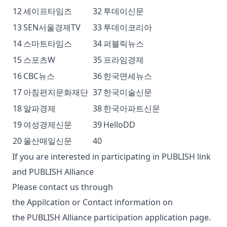
12
세이프타임즈
32
투데이신문
13
SEN서울경제TV
33
투데이코리아
14
스마트타임스
34
퍼블릭뉴스
15
스포츠W
35
프라임경제
16
CBC뉴스
36
한국면세뉴스
17
아침편지문화재단
37
한국미술신문
18
알파경제
38
한국아파트신문
19
여성경제신문
39
HelloDD
20
울산매일신문
40
If you are interested in participating in PUBLISH link
and PUBLISH Alliance
Please contact us through
the
Appilcation
or
Contact information
on
the
PUBLISH Alliance participation application page
.