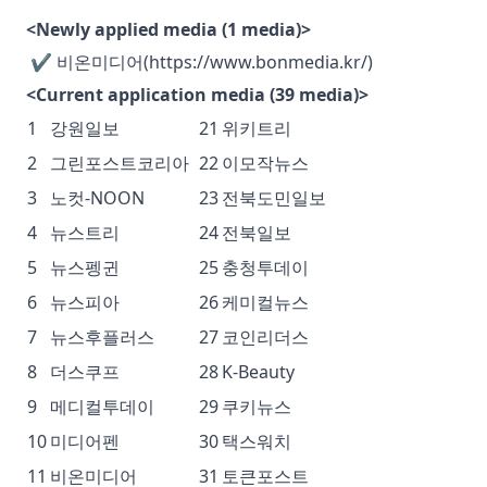
<Newly applied media (1 media)>
✔ 비온미디어(https://www.bonmedia.kr/)
<Current application media (39 media)>
1
강원일보
21
위키트리
2
그린포스트코리아
22
이모작뉴스
3
노컷-NOON
23
전북도민일보
4
뉴스트리
24
전북일보
5
뉴스펭귄
25
충청투데이
6
뉴스피아
26
케미컬뉴스
7
뉴스후플러스
27
코인리더스
8
더스쿠프
28
K-Beauty
9
메디컬투데이
29
쿠키뉴스
10
미디어펜
30
택스워치
11
비온미디어
31
토큰포스트