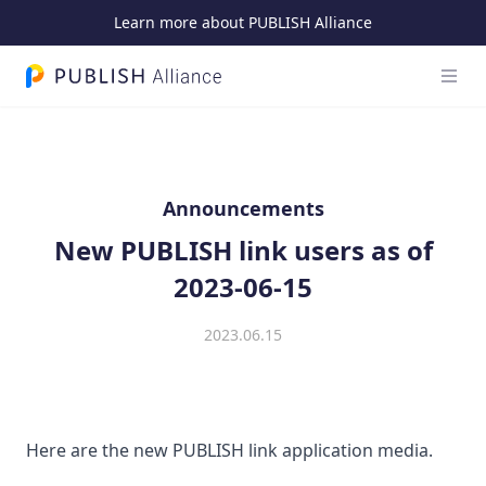
Learn more about PUBLISH Alliance
Open
PUBLISH Alliance logo
Announcements
New PUBLISH link users as of
2023-06-15
2023.06.15
Here are the new PUBLISH link application media.