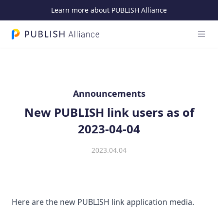
Learn more about PUBLISH Alliance
Open
PUBLISH Alliance logo
Announcements
New PUBLISH link users as of
2023-04-04
2023.04.04
Here are the new PUBLISH link application media.