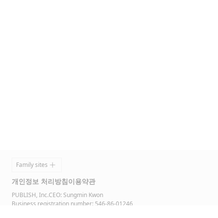
Footer
Family sites
개인정보 처리방침
이용약관
PUBLISH, Inc.
CEO: Sungmin Kwon
Business registration number: 546-86-01246
Head office: 5F, 17, Seonyu-ro 49-gil, Yeongdeungpo-gu, Seoul, 07208,