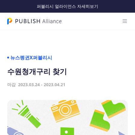
퍼블리시 얼라이언스 자세히보기
메인 
PUBLISH Alliance 로고
뉴스펭귄X퍼블리시
수원청개구리 찾기
마감
2023.03.24
-
2023.04.21