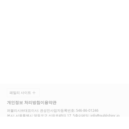
푸터
패밀리 사이트
개인정보 처리방침
이용약관
퍼블리시㈜
대표이사: 권성민
사업자등록번호: 546-86-01246
본사: 서울특별시 영등포구 선유로49길 17, 5층
이메일:
info@publishinc.io
언어 변경