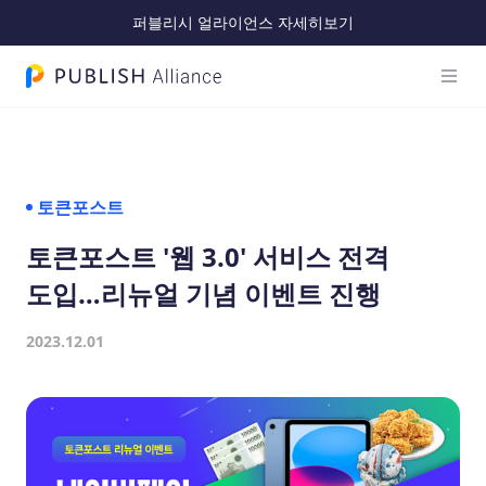
퍼블리시 얼라이언스 자세히보기
메인 
PUBLISH Alliance 로고
토큰포스트
토큰포스트 '웹 3.0' 서비스 전격
도입…리뉴얼 기념 이벤트 진행
2023.12.01