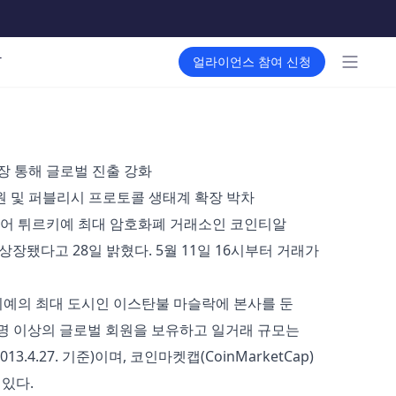
메인 메뉴
T
얼라이언스 참여 신청
상장 통해 글로벌 진출 강화
지원 및 퍼블리시 프로토콜 생태계 확장 박차
 이어 튀르키예 최대 암호화폐 거래소인 코인티알
이 상장됐다고 28일 밝혔다. 5월 11일 16시부터 거래가
르키예의 최대 도시인 이스탄불 마슬락에 본사를 둔
만명 이상의 글로벌 회원을 보유하고 일거래 규모는
013.4.27. 기준)이며, 코인마켓캡(CoinMarketCap)
 있다.