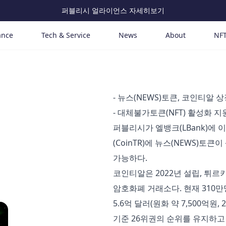
퍼블리시 얼라이언스 자세히보기
ance
Tech & Service
News
About
NF
- 뉴스(NEWS)토큰, 코인티알 
- 대체불가토큰(NFT) 활성화 
퍼블리시가 엘뱅크(LBank)에
(CoinTR)에 뉴스(NEWS)토큰
가능하다.
코인티알은 2022년 설립, 튀
암호화폐 거래소다. 현재 310
5.6억 달러(원화 약 7,500억원, 2
기준 26위권의 순위를 유지하고