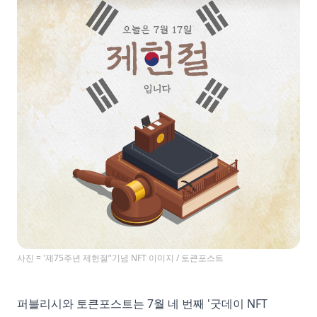
사진 = '제75주년 제헌절’'기념 NFT 이미지 / 토큰포스트
퍼블리시와 토큰포스트는 7월 네 번째 '굿데이 NFT