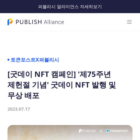
퍼블리시 얼라이언스 자세히보기
메인 
PUBLISH Alliance 로고
토큰포스트X퍼블리시
[굿데이 NFT 캠페인] '제75주년
제헌절 기념' 굿데이 NFT 발행 및
무상 배포
2023.07.17